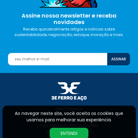
Assine nossa newsletter e receba
novidades
Receba quinzenalmente artigos e notícias sobre
sustentabilidade, negociação, estoque, inovação e mais.
ASSINAR
Fale Conosco
Ao navegar neste site, você aceita os cookies que
contato@3eferroeaco.com.br
usamos para melhorar sua experiência.
(35) 3558-5144 / (35) 3531-0284
São Sebastião Do Paraíso/MG
Av. Dárcio Cantieri, 2070
ENTENDI
Jardim Europa